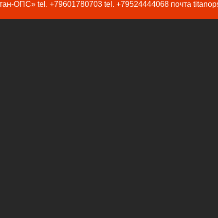
ан-ОПС» tel. +79601780703 tel. +79524444068 почта titanop