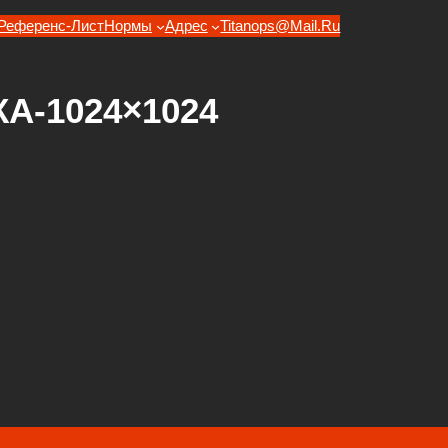
Референс-Лист
Нормы
Адрес
Titanops@mail.ru
-1024×1024