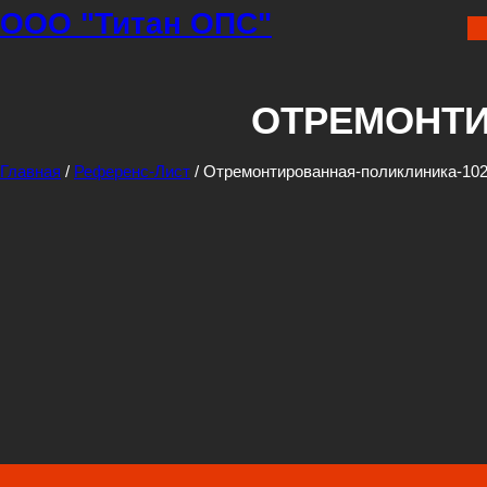
Перейти
ООО "Титан ОПС"
к
содержимому
ОТРЕМОНТИ
Главная
/
Референс-Лист
/ Отремонтированная-поликлиника-10