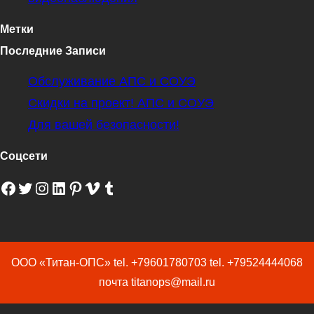
Метки
Последние Записи
Обслуживание АПС и СОУЭ
Скидки на проект! АПС и СОУЭ
Для вашей безопасности!
Соцсети
Facebook
Twitter
Instagram
LinkedIn
Pinterest
Vimeo
Tumblr
ООО «Титан-ОПС» tel. +79601780703 tel. +79524444068
почта titanops@mail.ru