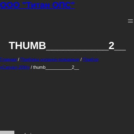
ООО "Титан ОПС"
Перейти
к
содержимому
THUMB___________2__
Главная
/
Приборы охранно-пожарные
/
Прибор
«Сигнал-20М»
/ thumb___________2__