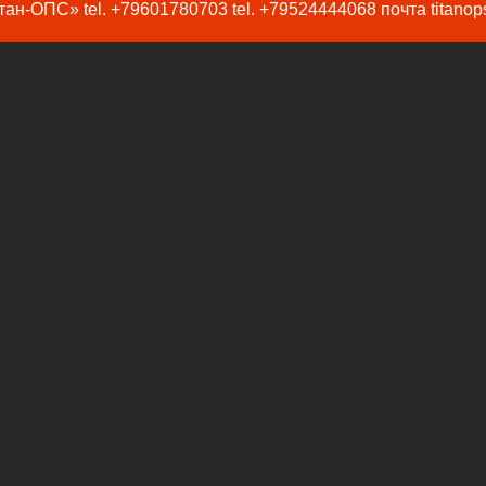
ан-ОПС» tel. +79601780703 tel. +79524444068 почта titanop