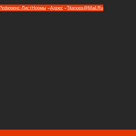
Референс-Лист
Нормы
Адрес
Titanops@mail.ru